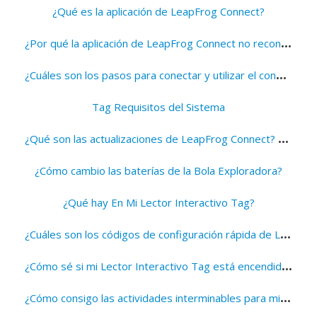
¿Qué es la aplicación de LeapFrog Connect?
¿
Por qué la aplicación de LeapFrog Connect no reconoce mi Lector Interactivo Tag aunque está conectado a mi PC?
¿
Cuáles son los pasos para conectar y utilizar el conector del Mind Station™?
Tag Requisitos del Sistema
¿
Qué son las actualizaciones de LeapFrog Connect? ¿Debería aceptarlas?
¿Cómo cambio las baterías de la Bola Exploradora?
¿Qué hay En Mi Lector Interactivo Tag?
¿
Cuáles son los códigos de configuración rápida de Little Leaps™?
¿
Cómo sé si mi Lector Interactivo Tag está encendido?
¿
Cómo consigo las actividades interminables para mi sistema de aprendizaje de LeapPad®?