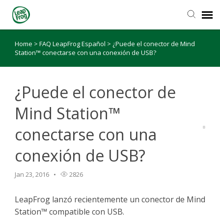
Home
>
FAQ LeapFrog Español
>
¿Puede el conector de Mind
Station™ conectarse con una conexión de USB?
¿Puede el conector de
Mind Station™
conectarse con una
conexión de USB?
Jan 23, 2016
2826
LeapFrog lanzó recientemente un conector de Mind
Station™ compatible con USB.